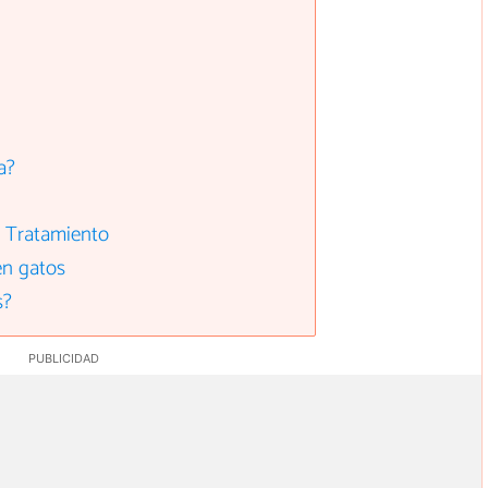
a?
- Tratamiento
en gatos
s?