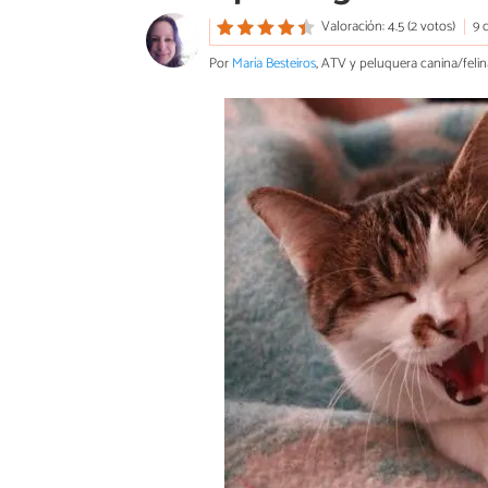
Valoración: 4.5 (2 votos)
9 
Por
María Besteiros
, ATV y peluquera canina/felin