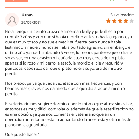
Karen
Su valoración:
29/09/2021
Hola, tengo un perrito cruza de american bully y pitbull, esta por
cumplir 7 años y aun que si había mordido antes lo hacía jugando, ya
que es muy tosco y no suele medir su fuerza, pero nunca había
lastimado a nadie y nunca se había portado agresivo, sin embargo el
último año ya nos ha atacado 3 veces, lo preocupante es que lo hace
sin avisar, en una ocasión mi cuñada pasó muy cerca de un plato,
apenas si lo rozo y mi perro la atacó, le mordió el pie y requirió 9
puntadas, cabe recalcar que el plato no era suyo, era de mi otro
perrito.
Nos preocupa ya que cada vez ataca con más frecuencia, y con
heridas más graves, nos da miedo que algún día ataque a mi otro
perrito.
El veterinario nos sugiere dormirlo, por lo mismo que ataca sin avisar,
entonces es muy difícil controlarlo, además de que la esterilización no
es una opción, ya que nos comenta el veterinario que en un
operación anterior no estaba aguantando la anestesia y otra más de
plano no la aguantaría.
Que puedo hacer?