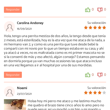
Responder
0
0
Carolina Andoney
Su valoración:
16/09/2021
Hola, tengo una perrita mestiza de dos años, la tengo desde que tenía
2 meses, está esterilizada, hoy es la 4ta vez que me ataca de la nada, a
mi hermano van 2, y como es una perrita que tuve desde bebé la
compartí con mi novio por lo que un tiempo estaba en su casa, y ahí
ya atacó 4 veces, no es maltratada como es mi primer mascota no se
si la consentí de más y eso afectó, algún consejo? Estamos pensando
en dormirla porque ya van muchas ocasiones las que ataca incluso
en una vez llegamos a ir al hospital por una de sus mordidas.
Responder
0
0
Noemi
Su valoración:
23/07/2021
Holaa hoy mi perro me ataco y me lastimo mucho
me quebro el brazo tiene cinco años lo amo pero no
puede seguir asi ya mordió a mi hijo a mi marido y