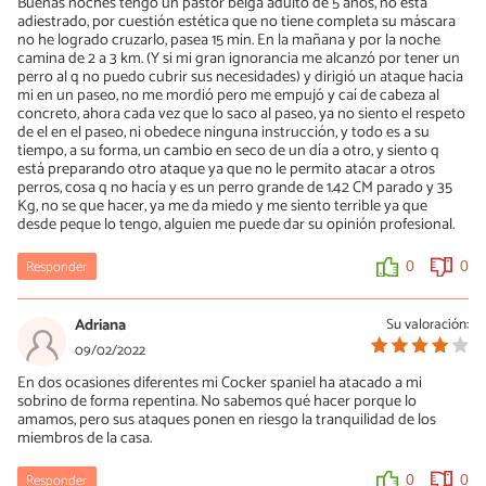
Buenas noches tengo un pastor belga adulto de 5 años, no está
adiestrado, por cuestión estética que no tiene completa su máscara
no he logrado cruzarlo, pasea 15 min. En la mañana y por la noche
camina de 2 a 3 km. (Y si mi gran ignorancia me alcanzó por tener un
perro al q no puedo cubrir sus necesidades) y dirigió un ataque hacia
mi en un paseo, no me mordió pero me empujó y caí de cabeza al
concreto, ahora cada vez que lo saco al paseo, ya no siento el respeto
de el en el paseo, ni obedece ninguna instrucción, y todo es a su
tiempo, a su forma, un cambio en seco de un día a otro, y siento q
está preparando otro ataque ya que no le permito atacar a otros
perros, cosa q no hacía y es un perro grande de 1.42 CM parado y 35
Kg, no se que hacer, ya me da miedo y me siento terrible ya que
desde peque lo tengo, alguien me puede dar su opinión profesional.
Responder
0
0
Adriana
Su valoración:
09/02/2022
En dos ocasiones diferentes mi Cocker spaniel ha atacado a mi
sobrino de forma repentina. No sabemos qué hacer porque lo
amamos, pero sus ataques ponen en riesgo la tranquilidad de los
miembros de la casa.
Responder
0
0