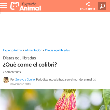
COMPARTIR
ExpertoAnimal
Alimentación
Dietas equilibradas
Dietas equilibradas
¿Qué come el colibrí?
7 comentarios
Por
Zorayda Coello
, Periodista especializada en el mundo animal.
29
noviembre 2018