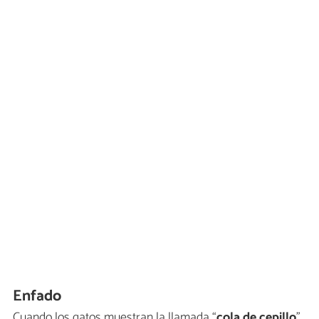
Enfado
Cuando los gatos muestran la llamada “
cola de cepillo
”,