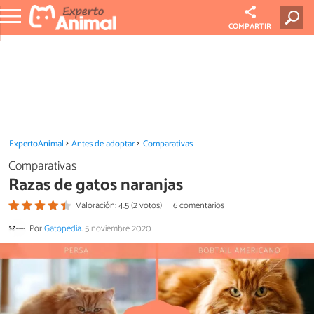
COMPARTIR
ExpertoAnimal
Antes de adoptar
Comparativas
Comparativas
Razas de gatos naranjas
Valoración: 4.5 (2 votos)
6 comentarios
Por
Gatopedia
.
5 noviembre 2020