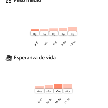
Peso medio
10-14
8-10
3-5
5-6
6-8
Esperanza de vida
18-20
15-18
10-15
8-10