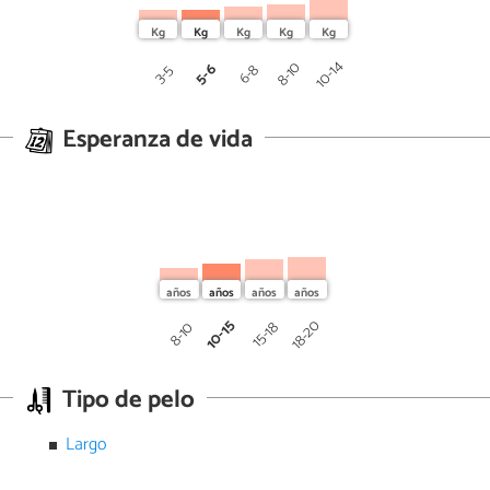
10-14
8-10
5-6
6-8
3-5
Esperanza de vida
10-15
18-20
15-18
8-10
Tipo de pelo
Largo