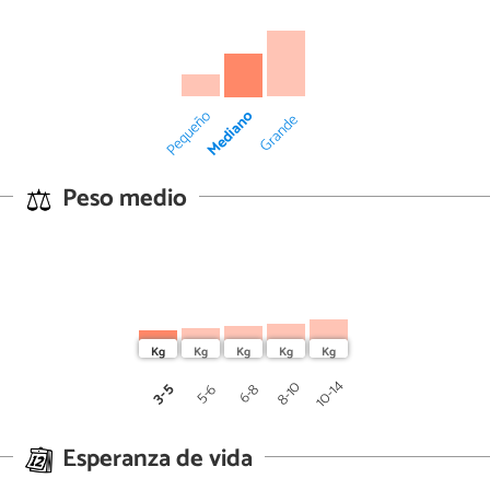
Mediano
Pequeño
Grande
Peso medio
10-14
8-10
3-5
5-6
6-8
Esperanza de vida