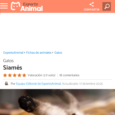
COMPARTIR
ExpertoAnimal
Fichas de animales
Gatos
Gatos
Siamés
Valoración: 5 (1 voto)
18 comentarios
Por
Equipo Editorial de ExpertoAnimal
.
Actualizado: 17 diciembre 2025