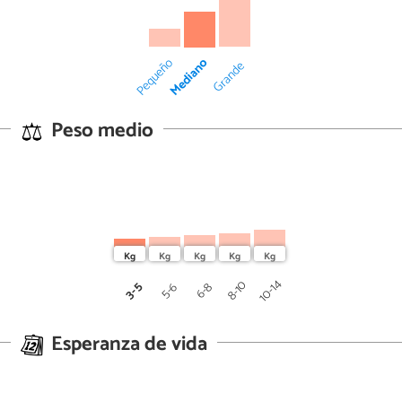
Mediano
Pequeño
Grande
Peso medio
10-14
8-10
3-5
5-6
6-8
Esperanza de vida