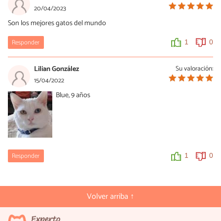
20/04/2023
Son los mejores gatos del mundo
Responder
1
0
Lilian González
Su valoración:
15/04/2022
Blue, 9 años
Responder
1
0
Volver arriba ↑