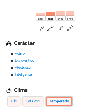
10-15
18-20
15-18
8-10
Carácter
Activo
Extrovertido
Afectuoso
Inteligente
Clima
Frío
Caluroso
Temperado