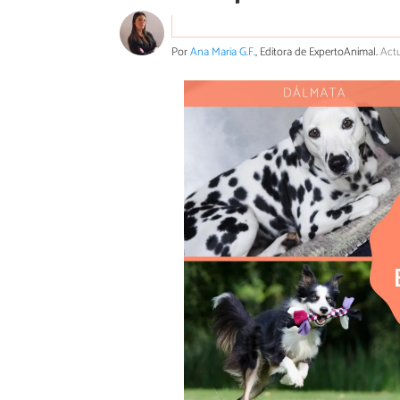
Por
Ana Maria G.F.
, Editora de ExpertoAnimal.
Actu