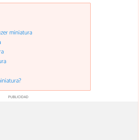
uzer miniatura
a
ra
ura
iniatura?