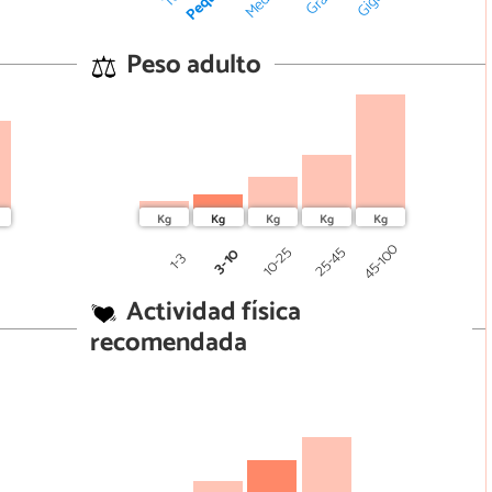
Peso adulto
0
45-100
25-45
10-25
3-10
1-3
Actividad física
recomendada