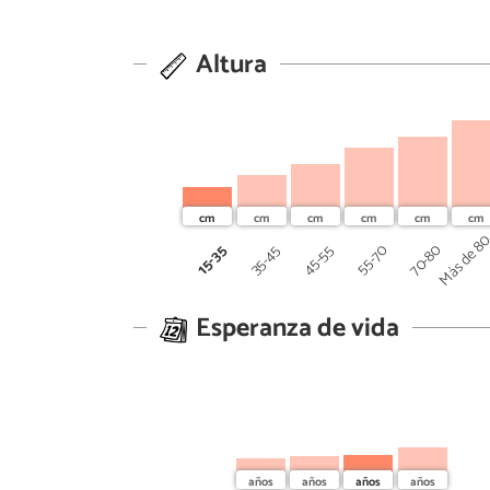
Altura
Más de 8
70-80
45-55
55-70
15-35
35-45
Esperanza de vida