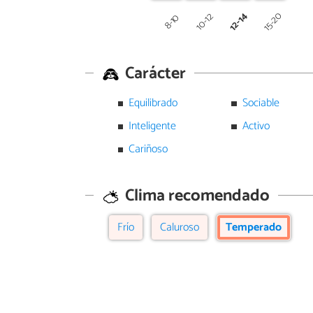
12-14
15-20
10-12
8-10
Carácter
Equilibrado
Sociable
Inteligente
Activo
Cariñoso
Clima recomendado
Frío
Caluroso
Temperado