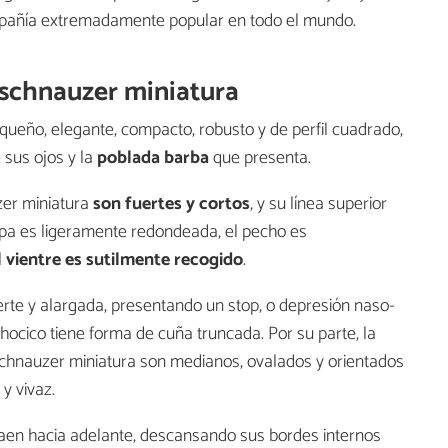
mpañía extremadamente popular en todo el mundo.
l schnauzer miniatura
queño, elegante, compacto, robusto y de perfil cuadrado,
 sus ojos y la
poblada barba
que presenta.
zer miniatura
son fuertes y cortos
, y su línea superior
pa es ligeramente redondeada, el pecho es
l vientre es sutilmente recogido
.
erte y alargada, presentando un stop, o depresión naso-
l hocico tiene forma de cuña truncada. Por su parte, la
l schnauzer miniatura son medianos, ovalados y orientados
 y vivaz.
aen hacia adelante, descansando sus bordes internos