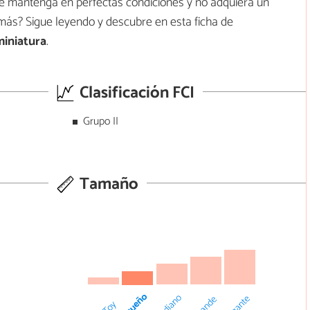
se mantenga en perfectas condiciones y no adquiera un
más? Sigue leyendo y descubre en esta ficha de
miniatura
.
Clasificación FCI
Grupo II
Tamaño
Pequeño
Mediano
Gigante
Grande
Toy