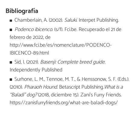
Bibliografía
Chamberlain, A. (2002).
Saluki
. Interpet Publishing.
Podenco ibicenco
. (s/f). Fci.be. Recuperado el 21 de
febrero de 2022, de
http://www.fci.be/es/nomenclature/PODENCO-
IBICENCO-89.html
Sid, I. (2021).
Basenji: Complete breed guide.
Independently Published
Surhone, L. M., Tennoe, M. T., & Henssonow, S. F. (Eds.).
(2010).
Pharaoh Hound
. Betascript Publishing.
What is a
“Baladi” dog?
(2018, diciembre 15). Zani’s Furry Friends.
https://zanisfurryfriends.org/what-are-baladi-dogs/