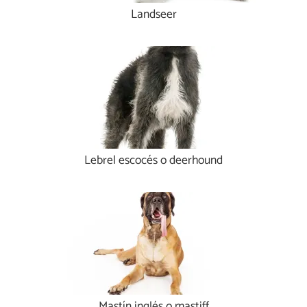
Landseer
Lebrel escocés o deerhound
Mastín inglés o mastiff