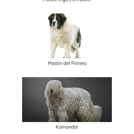
Mastín del Pirineo
Komondor