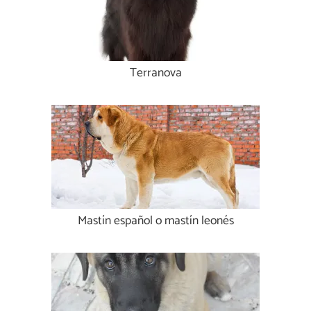
Terranova
Mastín español o mastín leonés