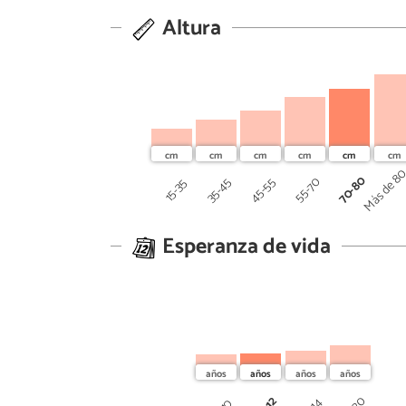
Altura
Más de 8
70-80
45-55
55-70
35-45
15-35
Esperanza de vida