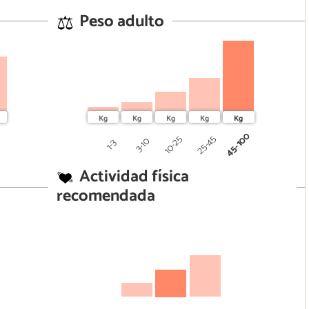
Peso adulto
0
45-100
25-45
10-25
3-10
1-3
Actividad física
recomendada