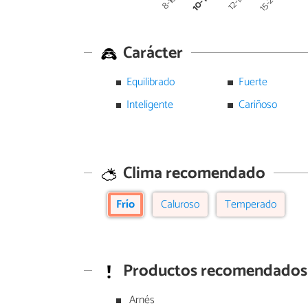
10-12
15-20
12-14
8-10
Carácter
Equilibrado
Fuerte
Inteligente
Cariñoso
Clima recomendado
Frío
Caluroso
Temperado
Productos recomendados
Arnés