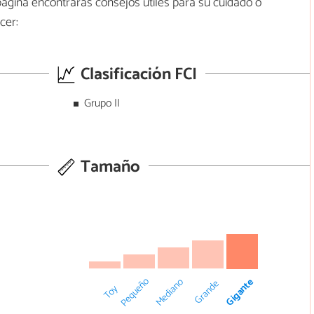
 página encontrarás consejos útiles para su cuidado o
cer:
Clasificación FCI
Grupo II
Tamaño
Pequeño
Mediano
Gigante
Grande
Toy