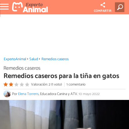
COMPARTIR
ExpertoAnimal
Salud
Remedios caseros
Remedios caseros
Remedios caseros para la tiña en gatos
Valoración: 2 (1 voto)
1 comentario
Por
Elena Torrens
, Educadora Canina y ATV.
10 mayo 2022