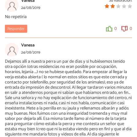
Vanesa
Su valoración:
24/08/2019
No repetiría
Responder
0
0
Vanesa
24/08/2019
Dejamos allí a nuestra perra un par de días y si hubiésemos tenido
otra opción (otras residencias no eran posible por ocupación,
horarios, lejanía ....) no se hubiese quedado. Para empezar al llegar la
verja estaba abierta ( lo normal en estos sitios es que este cerrada y
contacto por telefonillo, por seguridad de los animales), eso ya de
entrada da impresión de descontrol. Al llegar tardaron varios minutos
en salir a atendernos porque ni sabían que habíamos entrado, en fin...
Sale una señora y no hay explicación de funcionamiento del centro, ni
enseña instalaciones ni nada, casi ni nos habla, comunicación casi
inexistente. Mete a la perrilla en su jaula y rellenamos albarán y adiós
muy buenas. Nos fuimos con una inseguridad tremenda y muy mal
sabor por dejarla allí. Esa misma tarde llamo al número de la tarjeta
para preguntar cómo estaba la perra y me contesta un señor que
estaba muy bien (creo que ni la estaba viendo pero en fin) y que al día
siguiente me mandaría fotos y vídeos de ella. Al día siguiente le