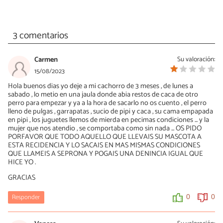
3 comentarios
Carmen
Su valoración:
15/08/2023
Hola buenos dias yo deje a mi cachorro de 3 meses , de lunes a
sabado , lo metio en una jaula donde abia restos de caca de otro
perro para empezar y ya a la hora de sacarlo no os cuento , el perro
lleno de pulgas , garrapatas , sucio de pipi y caca , su cama empapada
en pipi , los juguetes llemos de mierda en pecimas condiciones ... y la
mujer que nos atendio , se comportaba como sin nada ... OS PIDO
PORFAVOR QUE TODO AQUELLO QUE LLEVAIS SU MASCOTA A
ESTA RECIDENCIA Y LO SACAIS EN MAS MISMAS CONDICIONES
QUE LLAMEIS A SEPRONA Y POGAIS UNA DENINCIA IGUAL QUE
HICE YO .
GRACIAS
Responder
0
0