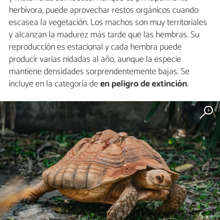
herbívora, puede aprovechar restos orgánicos cuando
escasea la vegetación. Los machos son muy territoriales
y alcanzan la madurez más tarde que las hembras. Su
reproducción es estacional y cada hembra puede
producir varias nidadas al año, aunque la especie
mantiene densidades sorprendentemente bajas. Se
incluye en la categoría de
en peligro de extinción
.