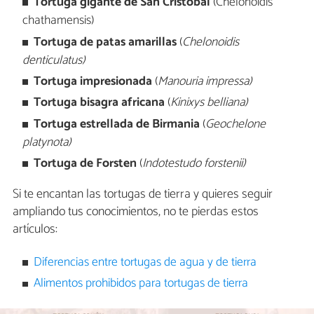
Tortuga gigante de San Cristóbal
(Chelonoidis
chathamensis)
Tortuga de patas amarillas
(
Chelonoidis
denticulatus)
Tortuga impresionada
(
Manouria impressa)
Tortuga bisagra africana
(
Kinixys belliana)
Tortuga estrellada de Birmania
(
Geochelone
platynota)
Tortuga de Forsten
(
Indotestudo forstenii)
Si te encantan las tortugas de tierra y quieres seguir
ampliando tus conocimientos, no te pierdas estos
artículos:
Diferencias entre tortugas de agua y de tierra
Alimentos prohibidos para tortugas de tierra