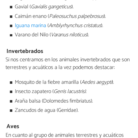
Gavial (
Gavialis gangeticus
).
Caimán enano (
Paleosuchus palpebrosus
).
Iguana marina
(
Amblyrhynchus cristatus
).
Varano del Nilo (
Varanus niloticus
).
Invertebrados
Si nos centramos en los animales invertebrados que son
terrestres y acuáticos a la vez podemos destacar:
Mosquito de la fiebre amarilla (
Aedes aegypti
).
Insecto zapatero (
Gerris lacustris).
Araña balsa (Dolomedes fimbriatus).
Zancudos de agua (Gerridae).
Aves
En cuanto al grupo de animales terrestres y acuáticos