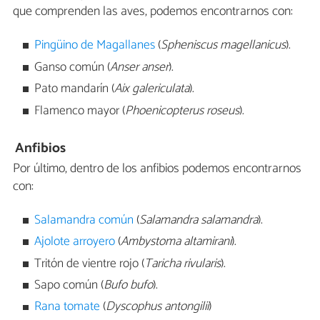
que comprenden las aves, podemos encontrarnos con:
Pingüino de Magallanes
(
Spheniscus magellanicus
).
Ganso común (
Anser anser
).
Pato mandarín (
Aix galericulata
).
Flamenco mayor (
Phoenicopterus roseus
).
Anfibios
Por último, dentro de los anfibios podemos encontrarnos
con:
Salamandra común
(
Salamandra salamandra
).
Ajolote arroyero
(
Ambystoma altamirani
).
Tritón de vientre rojo (
Taricha rivularis
).
Sapo común (
Bufo bufo
).
Rana tomate
(
Dyscophus antongilii
)