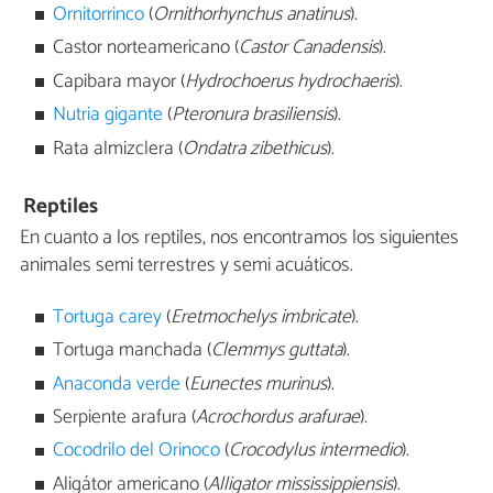
Ornitorrinco
(
Ornithorhynchus anatinus
).
Castor norteamericano (
Castor Canadensis
).
Capibara mayor (
Hydrochoerus hydrochaeris
).
Nutria gigante
(
Pteronura brasiliensis
).
Rata almizclera (
Ondatra zibethicus
).
Reptiles
En cuanto a los reptiles, nos encontramos los siguientes
animales semi terrestres y semi acuáticos.
Tortuga carey
(
Eretmochelys imbricate
).
Tortuga manchada (
Clemmys guttata
).
Anaconda verde
(
Eunectes murinus
).
Serpiente arafura (
Acrochordus arafurae
).
Cocodrilo del Orinoco
(
Crocodylus intermedio
).
Aligátor americano (
Alligator mississippiensis
).