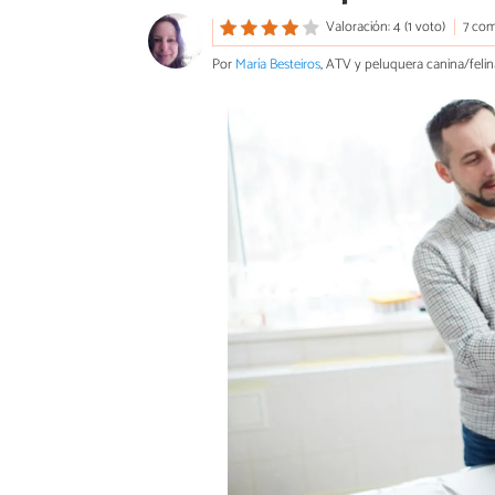
Valoración: 4 (1 voto)
7 com
Por
María Besteiros
, ATV y peluquera canina/felin