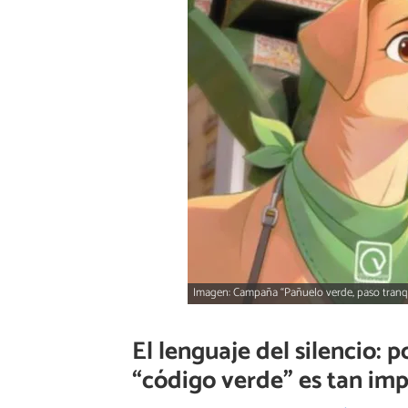
Imagen: Campaña “Pañuelo verde, paso tranqu
El lenguaje del silencio: 
“código verde” es tan im