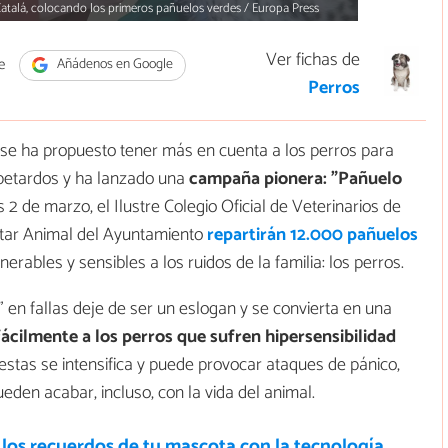
 Catalá, colocando los primeros pañuelos verdes / Europa Press
Ver fichas de
e
Añádenos en Google
Perros
 se ha propuesto tener más en cuenta a los perros para
 petardos y ha lanzado una
campaña pionera: "Pañuelo
 2 de marzo, el Ilustre Colegio Oficial de Veterinarios de
star Animal del Ayuntamiento
repartirán 12.000 pañuelos
ables y sensibles a los ruidos de la familia: los perros.
o" en fallas deje de ser un eslogan y se convierta en una
 fácilmente a los perros que sufren hipersensibilidad
iestas se intensifica y puede provocar ataques de pánico,
den acabar, incluso, con la vida del animal.
los recuerdos de tu mascota con la tecnología