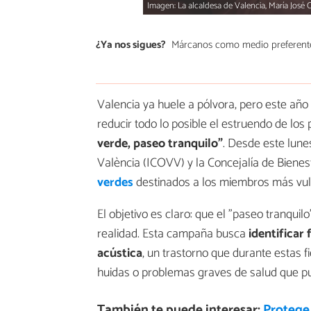
Imagen: La alcaldesa de Valencia, María José
¿Ya nos sigues?
Márcanos como medio preferent
Valencia ya huele a pólvora, pero este año
reducir todo lo posible el estruendo de los
verde, paseo tranquilo"
. Desde este lunes
València (ICOVV) y la Concejalía de Biene
verdes
destinados a los miembros más vulner
El objetivo es claro: que el "paseo tranquil
realidad. Esta campaña busca
identificar
acústica
, un trastorno que durante estas f
huidas o problemas graves de salud que pue
También te puede interesar:
Protege 