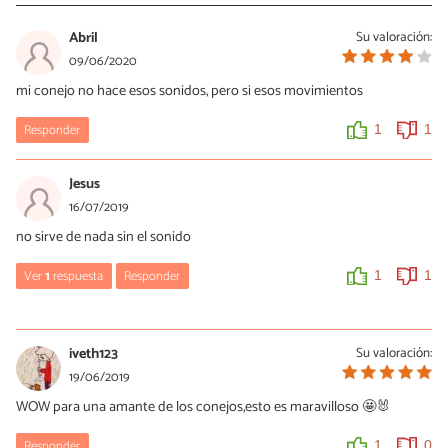
Abril
Su valoración:
09/06/2020
mi conejo no hace esos sonidos, pero si esos movimientos
Responder
1
1
Jesus
16/07/2019
no sirve de nada sin el sonido
Ver
1
respuesta
Responder
1
1
Cristina
21/07/2021
iveth123
Su valoración:
Cierto, no sirve de nada si no escuchas el sonido para aprender a
19/06/2019
identificarlo
WOW para una amante de los conejos,esto es maravilloso 🤩🐰
0
0
Responder
1
0