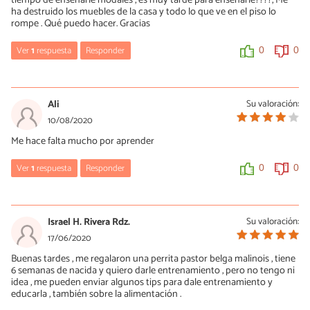
tiempo de enseñarle modales , es muy tarde para enseñarle????, Me
ha destruido los muebles de la casa y todo lo que ve en el piso lo
rompe . Qué puedo hacer. Gracias
Ver
1
respuesta
Responder
0
0
Hugo rdz
16/03/2021
Ali
Su valoración:
Yo tengo uno de 2 meses son mordelones en esta etapa por sus
10/08/2020
dientes de leche , enséñalo a morder sus carnazas nolo regales
Me hace falta mucho por aprender
solo dale que morder, al mío le di un zapato viejo un peluche
carnazas(hay que comprar muchas ) y una pelota y lo enseño a
jugar con eso y cuando veo que muerde los pies y otra cosa le
Ver
1
respuesta
Responder
0
0
acercó la carnaza i el zapato y listo ,en una semana contante le
quite la "maña" . hasta los 7-8 meses que mudan sus dientes se
FRANCISCO JAVIER
calmara , es como todo perro necesitas paciencia y tiempo con el
para que sepa tus instrucciones .
10/05/2022
Israel H. Rivera Rdz.
Su valoración:
la verdad al inicio muerden pero no les gustan los juguetes de
17/06/2020
0
0
plastico comprales sogas y juega a jalarla se divertira y ara
Buenas tardes , me regalaron una perrita pastor belga malinois , tiene
ejercicio
6 semanas de nacida y quiero darle entrenamiento , pero no tengo ni
idea , me pueden enviar algunos tips para dale entrenamiento y
0
0
educarla , también sobre la alimentación .