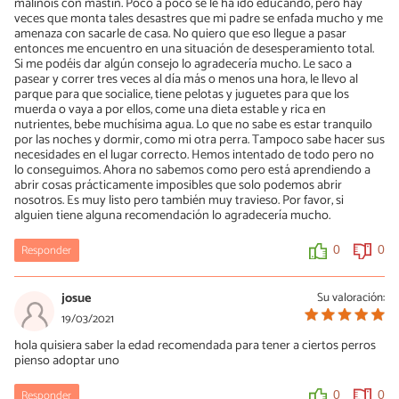
malinois con mastín. Poco a poco se le ha ido educando, pero hay
veces que monta tales desastres que mi padre se enfada mucho y me
amenaza con sacarle de casa. No quiero que eso llegue a pasar
entonces me encuentro en una situación de desesperamiento total.
Si me podéis dar algún consejo lo agradecería mucho. Le saco a
pasear y correr tres veces al día más o menos una hora, le llevo al
parque para que socialice, tiene pelotas y juguetes para que los
muerda o vaya a por ellos, come una dieta estable y rica en
nutrientes, bebe muchísima agua. Lo que no sabe es estar tranquilo
por las noches y dormir, como mi otra perra. Tampoco sabe hacer sus
necesidades en el lugar correcto. Hemos intentado de todo pero no
lo conseguimos. Ahora no sabemos como pero está aprendiendo a
abrir cosas prácticamente imposibles que solo podemos abrir
nosotros. Es muy listo pero también muy travieso. Por favor, si
alguien tiene alguna recomendación lo agradecería mucho.
Responder
0
0
josue
Su valoración:
19/03/2021
hola quisiera saber la edad recomendada para tener a ciertos perros
pienso adoptar uno
Responder
0
0