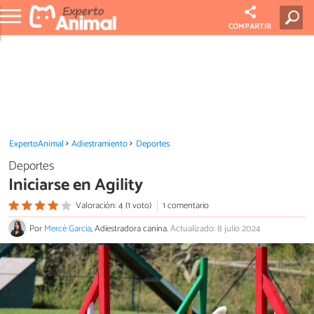
COMPARTIR
ExpertoAnimal
Adiestramiento
Deportes
Deportes
Iniciarse en Agility
Valoración: 4 (1 voto)
1 comentario
Por
Mercè Garcia
, Adiestradora canina.
Actualizado: 8 julio 2024