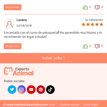
Responder
0
0
Lorena
Su valoración:
02/08/2018
Encantada con el curso de peluquería!!! He aprendido muchísimo y lo
recomiendo sin lugar a dudas!
Responder
0
0
Volver arriba ↑
Redes sociales
© expertoanimal.elperiodico.com
2026
Quiénes somos
Aviso Legal