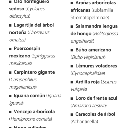
Oso hormiguero
Arañas arborícolas
sedoso
(
Cyclopes
africanas
(subfamilia
didactylus
)
Stromatopelminae)
Lagartija del árbol
Salamandra lengua
norteña
(
Urosaurus
de hongo
(
Bolitoglossa
ornatus)
engelhardti
)
Puercoespín
Búho americano
mexicano
(
Sphiggurus
(
Bubo virginianus
)
mexicanus
)
Lémures voladores
Carpintero gigante
(
Cynocephalidae
)
(
Campephilus
Ardilla roja
(
Sciurus
magellanicus
)
vulgaris
)
Iguana común
(
Iguana
Loro de frente azul
iguana
)
(
Amazona aestiva
)
Vencejo arborícola
Caracoles de árbol
(
Hemiprocne comata
)
(Achantinella)