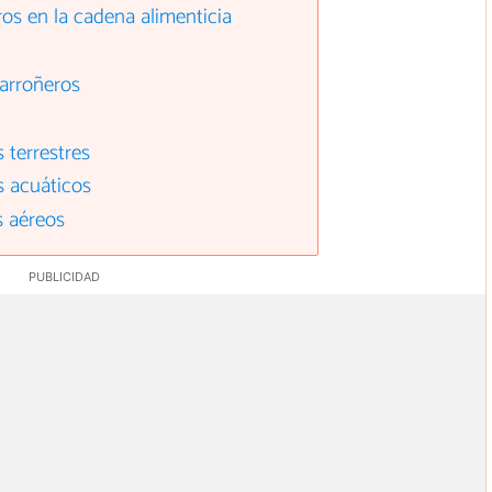
os en la cadena alimenticia
carroñeros
 terrestres
s acuáticos
s aéreos