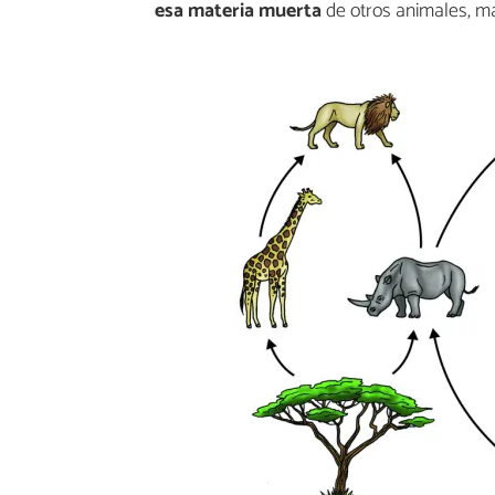
esa materia muerta
de otros animales, ma