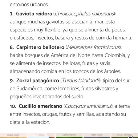
entornos urbanos.
Gaviota reidora
(
Chroicocephalus ridibundus
):
aunque muchas gaviotas se asocian al mar, esta
especie es muy flexible, ya que se alimenta de peces,
crustáceos, insectos, basura y restos de comida humana.
Carpintero bellotero
(
Melanerpes formicivorus
):
habita bosques de América del Norte hasta Colombia, y
se alimenta de insectos, bellotas, frutas y savia,
almacenando comida en los troncos de los árboles.
Zorzal patagónico
(
Turdus falcklandii
): típico del sur
de Sudamérica, come lombrices, frutas silvestres y
pequeños invertebrados del suelo.
Cuclillo americano
(
Coccyzus americanus
): alterna
entre insectos, orugas, frutos y semillas, adaptando su
dieta a la estación.