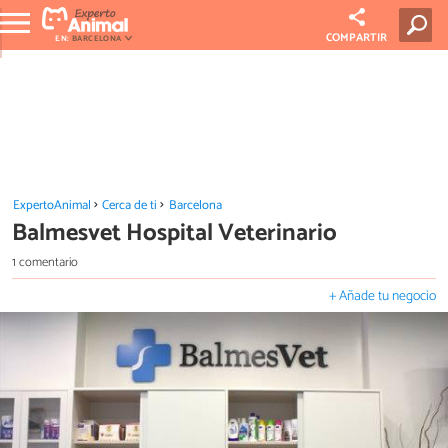
COMPARTIR
EN:
BARCELONA
ExpertoAnimal
Cerca de ti
Barcelona
Balmesvet Hospital Veterinario
1 comentario
+ Añade tu negocio