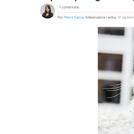
1 comentario
Por
Mercè Garcia
, Adiestradora canina.
18 septiem