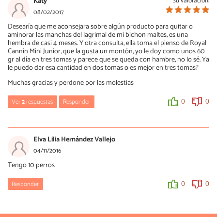
Katy
Su valoración:
Hola Daniela, pasamos tu problema al equipo técnico.
08/02/2017
Desearía que me aconsejara sobre algún producto para quitar o
0
0
aminorar las manchas del lagrimal de mi bichon maltes, es una
hembra de casi 4 meses. Y otra consulta, ella toma el pienso de Royal
Cannin Mini Junior, que la gusta un montón, yo le doy como unos 60
gr al día en tres tomas y parece que se queda con hambre, no lo sé. Ya
le puedo dar esa cantidad en dos tomas o es mejor en tres tomas?
Muchas gracias y perdone por las molestias
Ver
2
respuestas
Responder
0
0
Mercè Garcia
08/02/2017
Elva Lilia Hernández Vallejo
Hola Katy, no te preocupes, no nos molestas. :)
04/11/2016
Te recomendamos seguir las indicaciones del artículo y buscar
Tengo 10 perros
algún producto específico (en cualquier tienda para mascotas
física u online).
Responder
0
0
Por otro lado, si le estás ofreciendo las dosis apropaidas no te
preocupes, todos los perros parece que se quedan con hambre,
pero ofrecerles más alimento puede generar sobrepeso, lo cual