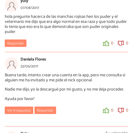
yuly
0
0
Hola Luis, ¿qué le ocurre a tu perro? ¿No se deja manipular?
07/08/2017
hola pregunte hacerca de las manchas rojisas hen los puder y el
0
0
veterinario me dijo que era algo normal en esa raza y que todo puder
lo tenia que eso era lo que demostraba que son puder originales
puder
Responder
0
0
Daniela Flores
22/05/2017
Buena tarde, intento crear una cuenta en la app, pero me consulta si
alguien me ha invitado y me pide el nick opcional.
Nadie me dijo, yo la descargué por mi gusto, y no me deja proceder.
Ayuda por favor!
Ver
1
respuesta
Responder
0
0
Mercè Garcia
23/05/2017