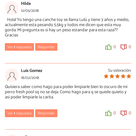
30/05/2018
Hilda
Hola Elizabeth, si se trata de las mismas manchas que aparecen
12/05/2018
en el lagrimal puedes seguir los mismos consejos que explicamos
Hola! Yo tengo una canche toy se llama Lulú y tiene 3 años y medio,
en el post.
actualmente esta pesando 5.5kg y todos me dicen que esta muy
¡Saludos!
gorda. Mi pregunta es si hay un peso estandar para esta raza??
Gracias
0
0
Ver
1
respuesta
Responder
0
0
Mercè Garcia
14/05/2018
Luis Gomez
Su valoración:
Hola Hilda, no hemos encontrado un peso específico en la FCI o
18/02/2018
en otras federaciones que hemos revisado, no obstante, sí parece
Quisiera saber como hago para poder limpiarle bien lo oscuro de mi
que tenga algo de sobrepeso. Según la WSAVA un perro en un
perro fresh pool sq no se deja. Como hago para q se quede quieto y
peso saludable debería tener costillas fácilmente palpables, con
asi poder limpiarle la carita.
poca grasa, se debería poder observar su cintura desde arriba y
tendría un pliegue abdominal evidente.
En cualquier caso, es el veterinario quien mejor te podrá
Ver
1
respuesta
Responder
0
0
aconsejar en este aspecto, por lo que te animamos a realizar una
revisión general y dejarte guiar por el especialista. Saludos
Mercè Garcia
19/02/2018