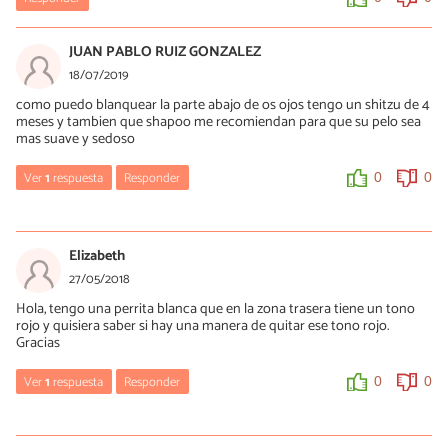
JUAN PABLO RUIZ GONZALEZ
18/07/2019
como puedo blanquear la parte abajo de os ojos tengo un shitzu de 4
meses y tambien que shapoo me recomiendan para que su pelo sea
mas suave y sedoso
Ver
1
respuesta
Responder
0
0
Mercè Garcia
19/07/2019
Elizabeth
Hola Juan, además de cepillarlo diariamente con un cepillo
27/05/2018
pequeño específico (que puedes encontrar en tiendas de
Hola, tengo una perrita blanca que en la zona trasera tiene un tono
productos para animales o en peluquerías caninas) deberás
rojo y quisiera saber si hay una manera de quitar ese tono rojo.
utilizar productos comerciales o los remedios caseros
Gracias
mencionados. También conviene que evites la humedad, secando
regularmente la zona con un papel.
Ver
1
respuesta
Responder
0
0
Saludos
Mercè Garcia
0
0