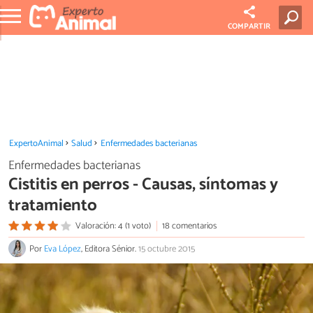
COMPARTIR
ExpertoAnimal
Salud
Enfermedades bacterianas
Enfermedades bacterianas
Cistitis en perros - Causas, síntomas y
tratamiento
Valoración: 4 (1 voto)
18 comentarios
Por
Eva López
, Editora Sénior.
15 octubre 2015