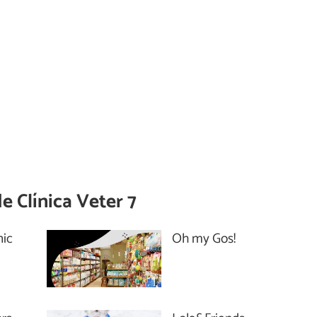
de
Clínica Veter 7
nic
Oh my Gos!