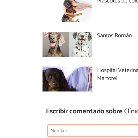
Mascotes de col
Santos Román
Hospital Veterina
Martorell
Escribir comentario sobre
Clíni