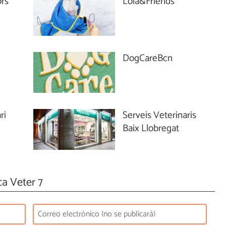
ors
Lola&Friends
DogCareBcn
ri
Serveis Veterinaris
Baix Llobregat
ca Veter 7