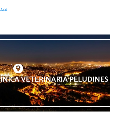
oza
ÍNICA VETERINARIA PELUDINES