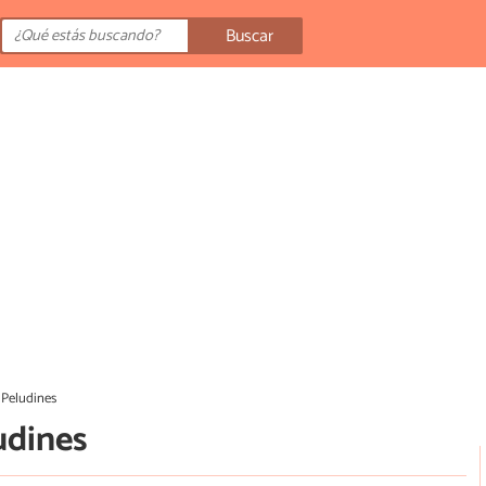
Buscar
a Peludines
udines