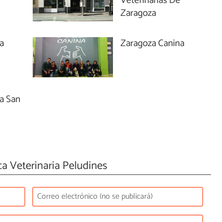
Veterinarias De
Zaragoza
ia
Zaragoza Canina
ia San
ca Veterinaria Peludines