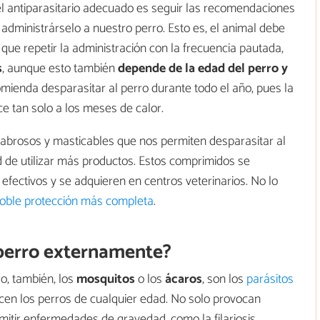
l antiparasitario adecuado es seguir las recomendaciones
e administrárselo a nuestro perro. Esto es, el animal debe
que repetir la administración con la frecuencia pautada,
s
, aunque esto también
depende de la edad del perro y
omienda desparasitar al perro durante todo el año, pues la
e tan solo a los meses de calor.
brosos y masticables que nos permiten desparasitar al
 de utilizar más productos. Estos comprimidos se
efectivos y se adquieren en centros veterinarios. No lo
oble protección más completa
.
 perro externamente?
ro, también, los
mosquitos
o los
ácaros
, son los
parásitos
en los perros de cualquier edad. No solo provocan
itir enfermedades de gravedad, como la filariosis,