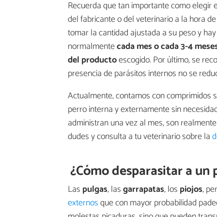
Recuerda que tan importante como elegir e
del fabricante o del veterinario a la hora d
tomar la cantidad ajustada a su peso y hay 
normalmente
cada mes o cada 3-4 mese
del producto
escogido. Por último, se rec
presencia de parásitos internos no se reduc
Actualmente, contamos con comprimidos sa
perro interna y externamente sin necesidad
administran una vez al mes, son realmente 
dudes y consulta a tu veterinario sobre la
d
¿Cómo desparasitar a un
Las
pulgas
, las
garrapatas
, los
piojos
, pe
externos
que con mayor probabilidad padec
molestas picaduras, sino que pueden transm