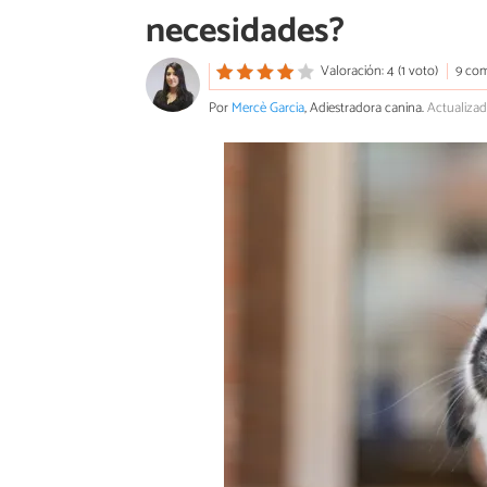
necesidades?
Valoración: 4 (1 voto)
9 com
Por
Mercè Garcia
, Adiestradora canina.
Actualizado