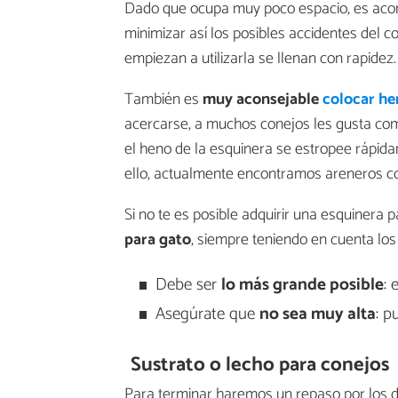
Dado que ocupa muy poco espacio, es aco
minimizar así los posibles accidentes del 
empiezan a utilizarla se llenan con rapidez.
También es
muy aconsejable
colocar he
acercarse, a muchos conejos les gusta come
el heno de la esquinera se estropee rápida
ello, actualmente encontramos areneros co
Si no te es posible adquirir una esquinera 
para gato
, siempre teniendo en cuenta los
Debe ser
lo más grande posible
: 
Asegúrate que
no sea muy alta
: p
Sustrato o lecho para conejos
Para terminar haremos un repaso por los d