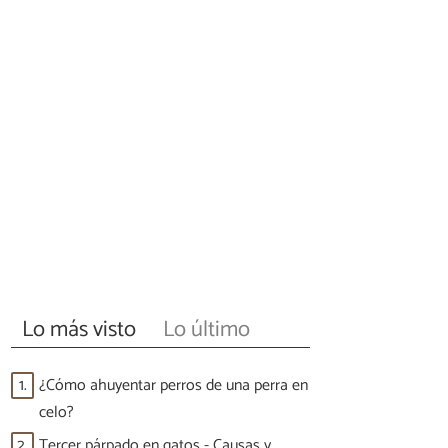
Lo más visto
Lo último
1.
¿Cómo ahuyentar perros de una perra en
celo?
2.
Tercer párpado en gatos - Causas y