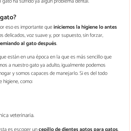
el gato ha sufrido ya algún problema dental.
 gato?
, por eso es importante que
iniciemos la higiene lo antes
s delicados, voz suave y, por supuesto, sin forzar,
emiando al gato después
.
 que están en una época en la que es más sencillo que
amos a nuestro gato ya adulto, igualmente podemos
hogar y somos capaces de manejarlo. Si es del todo
e higiene, como:
ica veterinaria.
asta es escoger un
cepillo de dientes aptos para gatos
.