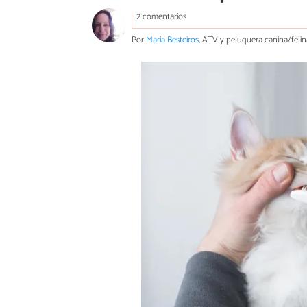
2 comentarios
Por
María Besteiros
, ATV y peluquera canina/felin