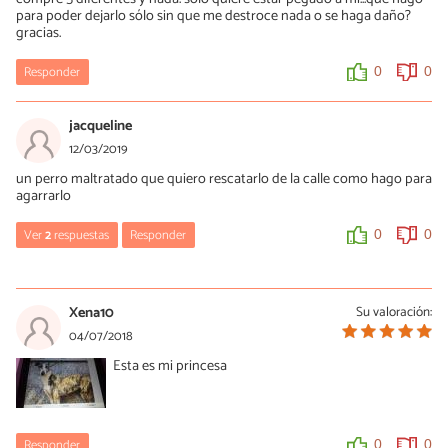
para poder dejarlo sólo sin que me destroce nada o se haga daño?
gracias.
Responder
0
0
jacqueline
12/03/2019
un perro maltratado que quiero rescatarlo de la calle como hago para
agarrarlo
Ver
2
respuestas
Responder
0
0
Mercè Garcia
12/03/2019
Xena10
Su valoración:
Hola Jacqueline, primero de todo te sugiero que tengas mucho
04/07/2018
cuidado a la hora de rescatar un perro que no quiere que lo cojan,
Esta es mi princesa
es probable que intente morderte si se ve muy acorralado. Utiliza
el refuerzo positivo para ganarte su confianza, con pedacitos de
pollo cocido, por ejemplo.
Generalmente las asociaciones animalistas utilizan jaulas trampa
Responder
0
0