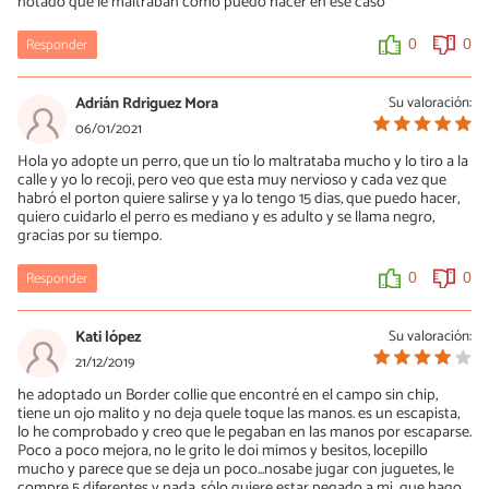
notado que le maltraban como puedo hacer en ese caso
Responder
0
0
Adrián Rdriguez Mora
Su valoración:
06/01/2021
Hola yo adopte un perro, que un tío lo maltrataba mucho y lo tiro a la
calle y yo lo recoji, pero veo que esta muy nervioso y cada vez que
habró el porton quiere salirse y ya lo tengo 15 dias, que puedo hacer,
quiero cuidarlo el perro es mediano y es adulto y se llama negro,
gracias por su tiempo.
Responder
0
0
Kati lópez
Su valoración:
21/12/2019
he adoptado un Border collie que encontré en el campo sin chip,
tiene un ojo malito y no deja quele toque las manos. es un escapista,
lo he comprobado y creo que le pegaban en las manos por escaparse.
Poco a poco mejora, no le grito le doi mimos y besitos, locepillo
mucho y parece que se deja un poco...nosabe jugar con juguetes, le
compre 5 diferentes y nada. sólo quiere estar pegado a mi...que hago