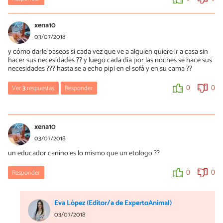
para coger a los perros sin hogar. Busca una asociación ubicada
en tu zona y pregúntales si podrían ayudarte a cogerlo.
xena10
0
0
03/07/2018
y cómo darle paseos si cada vez que ve a alguien quiere ir a casa sin
hacer sus necesidades ?? y luego cada día por las noches se hace sus
jacqueline
necesidades ??? hasta se a echo pipi en el sofá y en su cama ??
12/03/2019
Ver
en Bolivia no podemos coordinar con las organizaciones porque
3
respuestas
Responder
0
0
son pocas y no cuentan con jaulas ni trampas lastimosamente,
estoy tratando de ganarme su confianza
Mercè Garcia
04/07/2018
xena10
0
0
Hola @xena10, un caso tan grave requiere la visita de un
03/07/2018
especialista, preferiblemente un etólogo, para poder empezar
un educador canino es lo mismo que un etologo ??
sesiones de modificación de conducta en un campo de trabajo. Si
dejas pasar el tiempo esta conducta va a cronificarse y cada vez
va a ser más complicada de trabajar.
Responder
0
0
Saludos
Eva López (Editor/a de ExpertoAnimal)
0
0
03/07/2018