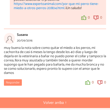
por lo que debes explicarle al educador que está llevando tu caso
https://www.expertoanimal.com/por-que-mi-perro-tiene-
todo lo que ocurre, para que te explique cómo actuar.
miedo-a-otros-perros-20804.html
. ¡Un saludo!
No sé si te he podido ayudar un poco...
0
0
0
0
Susana
20/09/2016
muy buena la nota sobre como quitar el miedo a los perros, mi
cachorrita de casi 6 meses la tengo desde los 40 días y luego de
dejarla en la veterinaria a bañar no puedo poner el collar y tampoco la
correa, llora muy asustada y también tiende a querer morder
supongo que le han pegado para bañarla, me da mucha bronca y no
se como solucionarlo, espero pronto lo supere con el amor que le
damos
Responder
0
0
Volver arriba ↑