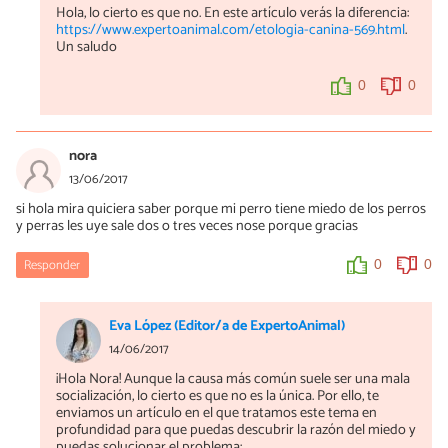
Hola, lo cierto es que no. En este artículo verás la diferencia:
Xena10
https://www.expertoanimal.com/etologia-canina-569.html
.
04/07/2018
Un saludo
Sí lo se ya está en manos de una educadora y ya está tomando
antidepresivos pero no se como va todo,nunca había tenido
0
0
necesidad de recurrir a un educador x lo tanto no se si lo que
hacemos es lo correcto.
nora
0
0
13/06/2017
si hola mira quiciera saber porque mi perro tiene miedo de los perros
Mercè Garcia
y perras les uye sale dos o tres veces nose porque gracias
10/07/2018
Responder
0
0
Buenas tardes Xena, es importante resaltar que el miedo es uno
de los problemas de comportamiento más complicados de tratar,
ya que prácticamente en todos los casos persiste (aunque sea de
forma leve) a lo largo de la vida del animal.
Eva López (Editor/a de ExpertoAnimal)
14/06/2017
Puede ser que tardes un tiempo en observar mejoría, pero al ser
un tratamiento acompañado de fármacos lo normal sería que
¡Hola Nora! Aunque la causa más común suele ser una mala
empezaras a ver un cambio de comportamiento en cuestión de
socialización, lo cierto es que no es la única. Por ello, te
pocos días o pocas semanas.
enviamos un artículo en el que tratamos este tema en
profundidad para que puedas descubrir la razón del miedo y
El tema de las pautas debe estar totalmente adaptado al caso,
puedas solucionar el problema: