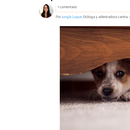
1 comentario
Por
Jungla Luque
, Etóloga y adiestradora canina.