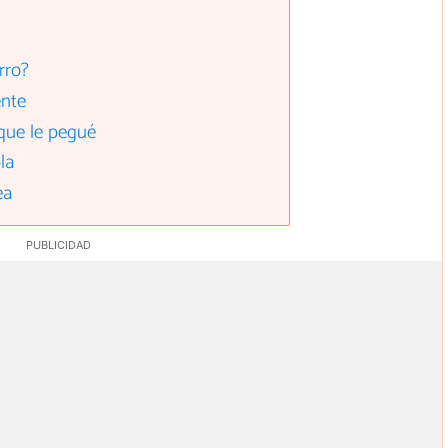
rro?
ente
que le pegué
la
ea