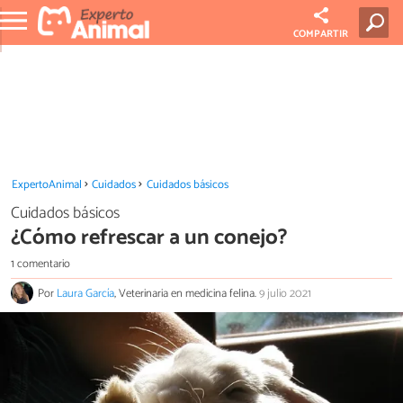
COMPARTIR
ExpertoAnimal
Cuidados
Cuidados básicos
Cuidados básicos
¿Cómo refrescar a un conejo?
1 comentario
Por
Laura García
, Veterinaria en medicina felina.
9 julio 2021