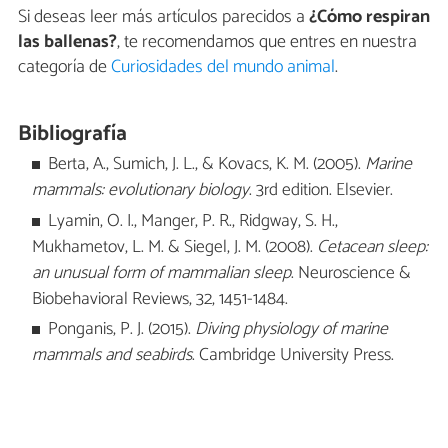
Si deseas leer más artículos parecidos a
¿Cómo respiran
las ballenas?
, te recomendamos que entres en nuestra
categoría de
Curiosidades del mundo animal
.
Bibliografía
Berta, A., Sumich, J. L., & Kovacs, K. M. (2005).
Marine
mammals: evolutionary biology
. 3rd edition. Elsevier.
Lyamin, O. I., Manger, P. R., Ridgway, S. H.,
Mukhametov, L. M. & Siegel, J. M. (2008).
Cetacean sleep:
an unusual form of mammalian sleep
. Neuroscience &
Biobehavioral Reviews, 32, 1451-1484.
Ponganis, P. J. (2015).
Diving physiology of marine
mammals and seabirds
. Cambridge University Press.