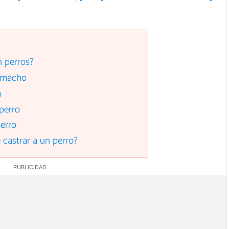
n perros?
o macho
a
perro
erro
 castrar a un perro?