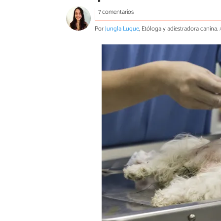
7 comentarios
Por
Jungla Luque
, Etóloga y adiestradora canina.