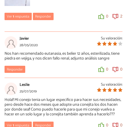
Ver
1
respuesta
Responder
0
2
Ana
13/02/2024
Javier
Su valoración:
Tu conejo es un belier francés por la forma de su cabeza y por lo
28/05/2020
que pesa.
Nos han recomendado eutanasia, es belier 12 años, esterilizada, tiene
piedra en vejiga, y nos dicen fallo renal, adjunto análisis sangre
0
0
Responder
0
0
Leslie
Su valoración:
25/07/2019
Hola!! Mi conejo tenia un lugar especifico para hacer sus necesidades,
pero desde hace dos meses que adopte una conejita los dos hacen
por donde sea!! Como puedo hacerle para que mi conejo vuelva a
hacer en un solo lugar y la conejita también aprenda a hacerlo???
Ver
1
respuesta
Responder
0
0