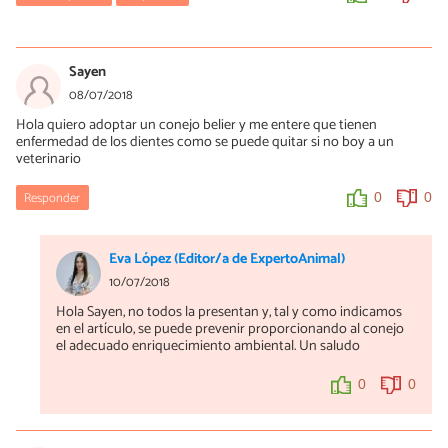
Mercè Garcia
26/07/2019
Sayen
Hola Leslie, quizás este artículo puede ayudarte:
08/07/2018
https://www.expertoanimal.com/como-ensenar-a-un-conejo-
Hola quiero adoptar un conejo belier y me entere que tienen
donde-hacer-sus-necesidades-23999.html
enfermedad de los dientes como se puede quitar si no boy a un
veterinario
0
0
Responder
0
0
Eva López (Editor/a de ExpertoAnimal)
10/07/2018
Hola Sayen, no todos la presentan y, tal y como indicamos
en el artículo, se puede prevenir proporcionando al conejo
el adecuado enriquecimiento ambiental. Un saludo
0
0