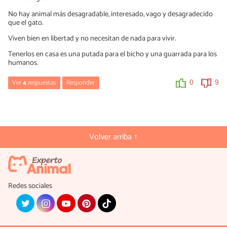
No hay animal más desagradable, interesado, vago y desagradecido
que el gato.
Viven bien en libertad y no necesitan de nada para vivir.
Tenerlos en casa es una putada para el bicho y una guarrada para los
humanos.
Ver
4
respuestas
Responder
0
9
Alberto
16/09/2019
¿sabes qué? pese a los votos en contra, tienes toda la razón. mi
Volver arriba ↑
gato es un cabrón y quiero deshacerme de él. Pero eso sí, acepto
la política de privacidad porque no me queda otra.
0
2
Redes sociales
Gloria
05/02/2020
Lleva tiempo ganarte a un gato arisco. Por muchos meses casi