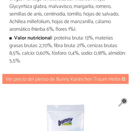
Glycyrrhiza glabra, malvavisco, margarita, romero,
semillas de anís, centinodia, tomillo, hojas de salvado,
Achillea millefolium, hojas de manzanilla, cálamo
aromático (hierba 6%, flores 1%).
Valor nutricional
: proteína bruta: 13%, materias
grasas brutas: 2,70%, fibra bruta: 21%, cenizas brutas:
8,5%, calcio: 0,60%, fósforo: 0,4%, sodio: 0,18%, almidón:
5,5%.
Ver precio del pienso de Bunny Kaninchen Traum Herbs ⧉