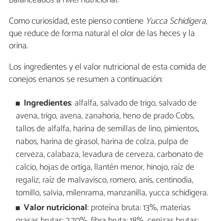
balanceados a nivel nutricional.
Como curiosidad, este pienso contiene
Yucca Schidigera
,
que reduce de forma natural el olor de las heces y la
orina.
Los ingredientes y el valor nutricional de esta comida de
conejos enanos se resumen a continuación:
Ingredientes
: alfalfa, salvado de trigo, salvado de
avena, trigo, avena, zanahoria, heno de prado Cobs,
tallos de alfalfa, harina de semillas de lino, pimientos,
nabos, harina de girasol, harina de colza, pulpa de
cerveza, calabaza, levadura de cerveza, carbonato de
calcio, hojas de ortiga, llantén menor, hinojo, raíz de
regaliz, raíz de malvavisco, romero, anís, centinodia,
tomillo, salvia, milenrama, manzanilla, yucca schidigera.
Valor nutricional
: proteína bruta: 13%, materias
grasas brutas: 2,70%, fibra bruta: 18%, cenizas brutas: