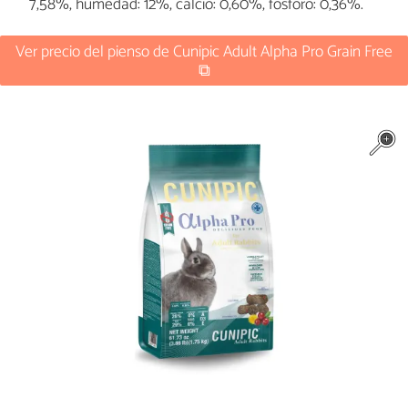
7,58%, humedad: 12%, calcio: 0,60%, fósforo: 0,36%.
Ver precio del pienso de Cunipic Adult Alpha Pro Grain Free
⧉