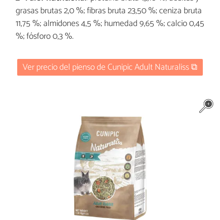
grasas brutas 2,0 %; fibras bruta 23,50 %; ceniza bruta
11,75 %; almidones 4,5 %; humedad 9,65 %; calcio 0,45
%; fósforo 0,3 %.
Ver precio del pienso de Cunipic Adult Naturaliss ⧉