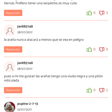
tiernas. Prefiero tener una serpiente, es muy cute.
Responder
0
3
javit83748
28/07/2017
la araña nunca atacará a menos que se vea en peligro
Responder
0
0
javit83748
28/07/2017
pues a mi me gustan las arañas tengo una viuda negra y una pitón
reticulada
Responder
0
1
pupina-2-7-13
13/07/2017