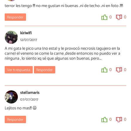
terror les tengo !!!! no me gustan ni buenas ..ni de techo ..ni en foto .!!!!!
Responder
0
0
kiriwifi
12/07/2017
A mi gata le pico una (no esta) y le provocó necrosis (agujero en la
carne) el veneno se come la carne ,desde entonces no puedo ver a
ninguna , lo siento xq sé que algunas son buenas, pero....
Ver
1
respuesta
Responder
0
0
CArslos Fereyra
21/11/2021
stellamaris
Probablemente se trate de una araña "viiolinista", llamada así por
07/07/2017
tenes en el lomo una figura que recuerda a un viiolín. Su toxina
Lejitos no mas!!! 😦
provoca necrosis de los tejidos circundantes a la ìcadura.
Responder
0
0
0
0