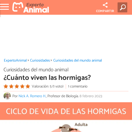
COMPARTIR
ExpertoAnimal
Curiosidades
Curiosidades del mundo animal
Curiosidades del mundo animal
¿Cuánto viven las hormigas?
Valoración: 5 (1 voto)
1 comentario
Por
Nick A. Romero H.
, Profesor de Biología.
8 febrero 2023