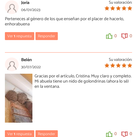
Joria
Su valoración:
06/01/2023
Perteneces al género de los que enseñan por el placer de hacerlo,
enhorabuena
Ver
1
respuesta
Responder
0
0
Cristina Simón
06/01/2023
Belén
Su valoración:
Muchas gracias, Joria! Por placer y por la naturaleza. No podemos
30/07/2022
querer y proteger lo que no conocemos. Un saludo!! :)
Gracias por el artículo, Cristina. Muy claro y completo.
Mi abuela tiene un nido de golondrinas (ahora lo sé)
0
0
en la ventana.
Ver
1
respuesta
Responder
0
0