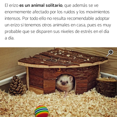
El erizo
es un animal solitario
, que además se ve
enormemente afectado por los ruidos y los movimientos
intensos. Por todo ello no resulta recomendable adoptar
un erizo si tenemos otros animales en casa, pues es muy
probable que se disparen sus niveles de estrés en el día
a día.