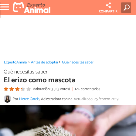
COMPARTIR
ExpertoAnimal
Antes de adoptar
Qué necesitas saber
Qué necesitas saber
El erizo como mascota
Valoración: 3.3 (3 votos)
124 comentarios
Por
Mercè Garcia
, Adiestradora canina.
Actualizado: 25 febrero 2019